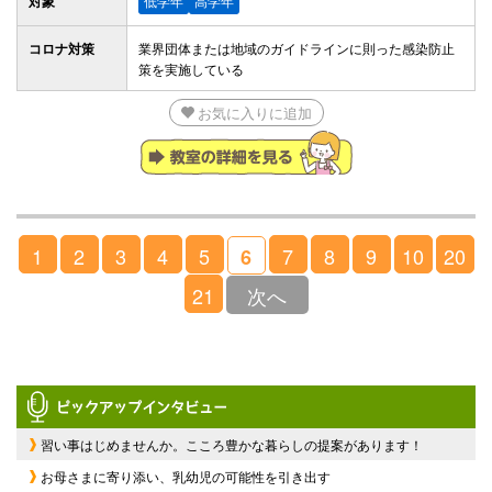
対象
低学年
高学年
コロナ対策
業界団体または地域のガイドラインに則った感染防止
策を実施している
お気に入りに追加
1
2
3
4
5
7
8
9
10
20
6
21
次へ
習い事はじめませんか。こころ豊かな暮らしの提案があります！
お母さまに寄り添い、乳幼児の可能性を引き出す