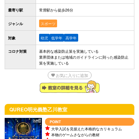
最寄り駅
常滑駅から徒歩26分
ジャンル
スポーツ
対象
幼児
低学年
高学年
コロナ対策
基本的な感染防止策を実施している
業界団体または地域のガイドラインに則った感染防止
策を実施している
お気に入りに追加
QUREO明光義塾
乙川教室
POINT
大学入試を見据えた本格的なカリキュラム
本物のゲームさながらの教材