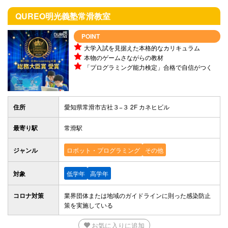
QUREO明光義塾
常滑教室
POINT
大学入試を見据えた本格的なカリキュラム
本物のゲームさながらの教材
「プログラミング能力検定」合格で自信がつく
住所
愛知県常滑市古社３−３ 2F カネヒビル
最寄り駅
常滑駅
ジャンル
ロボット・プログラミング
その他
対象
低学年
高学年
コロナ対策
業界団体または地域のガイドラインに則った感染防止
策を実施している
お気に入りに追加