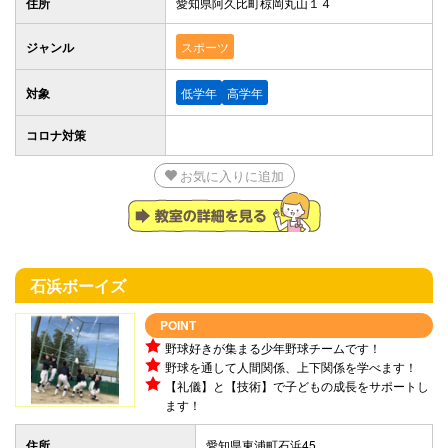
住所
愛知県阿久比町椋岡丸山１４
ジャンル
スポーツ
対象
低学年
高学年
コロナ対策
お気に入りに追加
石浜ボーイズ
POINT
野球好きが集まる少年野球チームです！
野球を通して人間関係、上下関係を学べます！
【礼儀】と【技術】で子どもの成長をサポートし
ます！
住所
愛知県東浦町石浜45