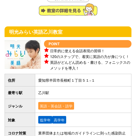
明光みらい英語
乙川教室
POINT
日常的に使える会話表現の習得！
120のステップで、着実に英語の力が身につく！
英語がどんどん読める・書ける、フォニックスの
メソッドを導入！
住所
愛知県半田市長根町１丁目５１−１
最寄り駅
乙川駅
ジャンル
英語・英会話・語学
対象
低学年
高学年
コロナ対策
業界団体または地域のガイドラインに則った感染防止