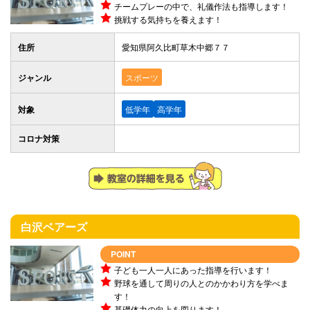
チームプレーの中で、礼儀作法も指導します！
挑戦する気持ちを養えます！
住所
愛知県阿久比町草木中郷７７
ジャンル
スポーツ
対象
低学年
高学年
コロナ対策
白沢ベアーズ
POINT
子ども一人一人にあった指導を行います！
野球を通して周りの人とのかかわり方を学べま
す！
基礎体力の向上を図ります！