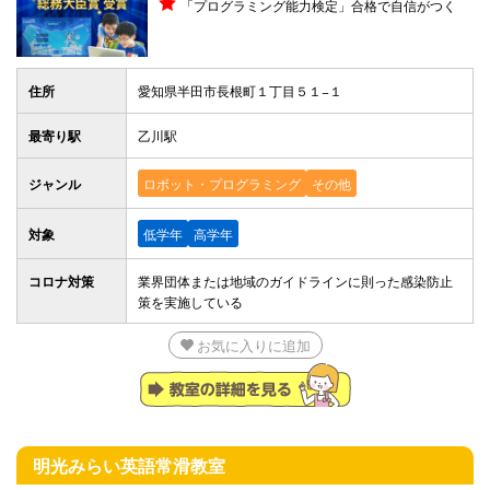
「プログラミング能力検定」合格で自信がつく
住所
愛知県半田市長根町１丁目５１−１
最寄り駅
乙川駅
ジャンル
ロボット・プログラミング
その他
対象
低学年
高学年
コロナ対策
業界団体または地域のガイドラインに則った感染防止
策を実施している
お気に入りに追加
明光みらい英語
常滑教室