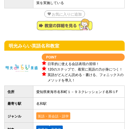
策を実施している
お気に入りに追加
明光みらい英語
名和教室
POINT
日常的に使える会話表現の習得！
120のステップで、着実に英語の力が身につく！
英語がどんどん読める・書ける、フォニックスの
メソッドを導入！
住所
愛知県東海市名和町１－９３クレッシェンド名和１F
最寄り駅
名和駅
ジャンル
英語・英会話・語学