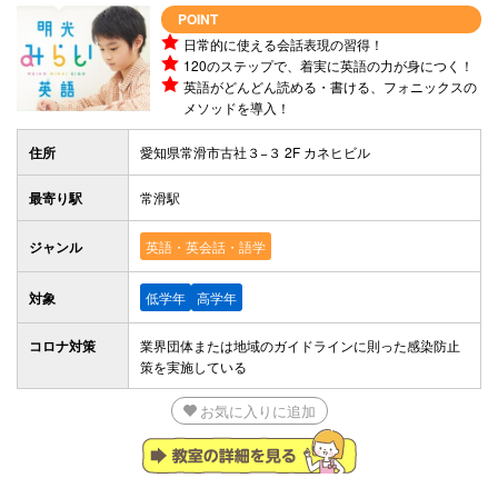
POINT
日常的に使える会話表現の習得！
120のステップで、着実に英語の力が身につく！
英語がどんどん読める・書ける、フォニックスの
メソッドを導入！
住所
愛知県常滑市古社３−３ 2F カネヒビル
最寄り駅
常滑駅
ジャンル
英語・英会話・語学
対象
低学年
高学年
コロナ対策
業界団体または地域のガイドラインに則った感染防止
策を実施している
お気に入りに追加