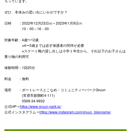
ろっています。
ぜひ、冬休みの思い出にいかがですか？
日時 ：2022年12月23日㈮～2023年1月9日㈪
10：00～16：00
対象年齢：4歳〜12歳
※4〜5歳までは必ず保護者の同伴が必要
※スケート靴の貸し出しは小学１年生から、それ以下のお子さんは
乗り物の利用可
体験時間：1回20分
料金 ：無料
場所 ：ボートレースとこなめ・コミュニティーパークGruun
(常滑市新開町4-111)
0569-34-9932
公式HP⇒
https://www.gruun-park.jp/
公式インスタグラム⇒
https://www.instagram.com/gruun_tokoname/