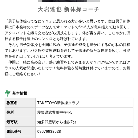
大岩達也 新体操コーチ
「男子新体操ってなに？？」と思われる方が多いと思います。実は男子新体
操は日本発祥のスポーツなんです！マットで5〜6人が息を揃えて動き回り、
アクロバットを織り交ぜながら演技をします。体が宙を舞い、しなやかに演
技する様子は陸上のシンクロとも呼ばれています。
そんな男子新体操を全国に広め、子供達の成長を豊かにするのが私の目標
でもあります。バク転や柔軟運動を通して子供達の新たな世界を広げ、可能
性を引き出していければと考えています。
仲間と一緒に高め合い、熱い練習をしてみませんか？バク転ができればク
ラスの人気者間違いなしです！無料体験を随時受け付けていますので、お気
軽にご連絡ください！
基本情報
教室名
TAKETOYO新体操クラブ
住所
愛知県武豊町中根4-5
最寄駅
知多武豊駅から徒歩7分
電話番号
09076938528