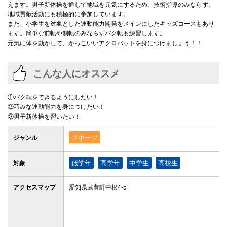
えます。男子新体操を通して地域を元気にするため、技術指導のみならず、
地域貢献活動にも積極的に参加しています。
また、小学生を対象とした運動能力開発をメインにしたキッズコースもあり
ます。簡単な前転や側転のみならずバク転も練習します。
元気に体を動かして、かっこいいアクロバットを身につけましょう！！
こんな人にオススメ
①バク転をできるようにしたい！
②巧みな運動能力を身につけたい！
③男子新体操を習いたい！
スポーツ
ジャンル
低学年
高学年
中学生
高校生
対象
アクセス
マップ
愛知県武豊町中根4-5