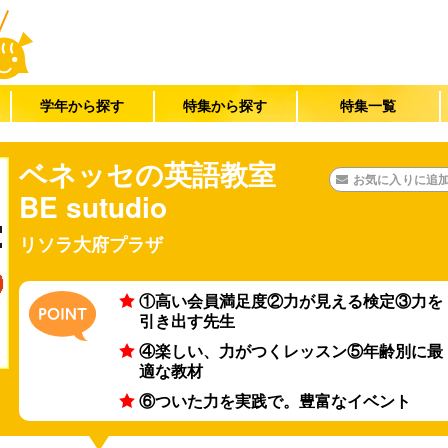
学年から探す
特集から探す
特集一覧
ベネッセの英語教室
お気に入りに追
BE sutudio
リソラ大府プラザ
①高い会員満足度②力が見える検定③力を
引き出す先生
④楽しい、力がつくレッスン⑤年齢別に最
適な教材
⑥ついた力を実践で。豊富なイベント