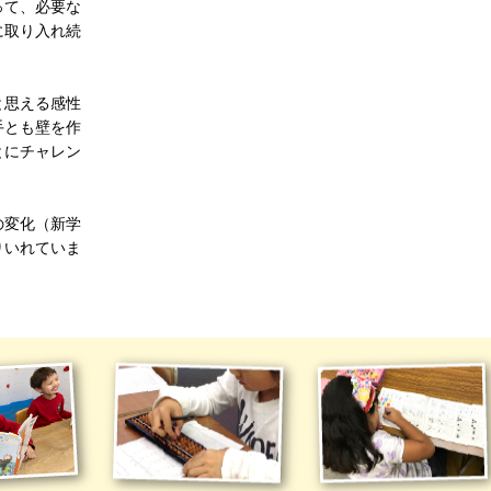
って、必要な
に取り入れ続
と思える感性
手とも壁を作
とにチャレン
の変化（新学
りいれていま