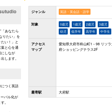
tudio
ジャンル
英語・英会話・語学
対象
0歳児
1歳児
2歳児
3歳児
lf”「あなたら
幼児
低学年
高学年
中学生
…になりたい」を
りたい！」と
アクセス
愛知県大府市柊山町1－98 リソラ
言葉と心を通
マップ
府ショッピングテラス2F
切にしなが
き出します。
身につく英語
最寄駅
大府駅
ローバル化が
ます。