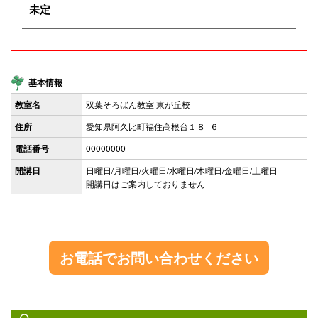
未定
基本情報
教室名
双葉そろばん教室 東が丘校
住所
愛知県阿久比町福住高根台１８−６
電話番号
00000000
開講日
日曜日/月曜日/火曜日/水曜日/木曜日/金曜日/土曜日
開講日はご案内しておりません
お電話でお問い合わせください