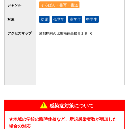
そろばん・書写・書道
ジャンル
幼児
低学年
高学年
中学生
対象
アクセス
マップ
愛知県阿久比町福住高根台１８−６
感染症対策について
★地域の学校の臨時休校など、新規感染者数が増加した
場合の対応