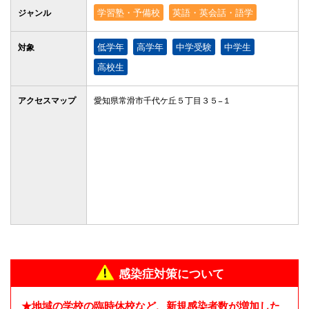
学習塾・予備校
英語・英会話・語学
ジャンル
低学年
高学年
中学受験
中学生
対象
高校生
アクセス
マップ
愛知県常滑市千代ケ丘５丁目３５−１
感染症対策について
★地域の学校の臨時休校など、新規感染者数が増加した