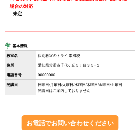
場合の対応
未定
基本情報
教室名
個別教室のトライ 常滑校
住所
愛知県常滑市千代ケ丘５丁目３５−１
電話番号
00000000
開講日
日曜日/月曜日/火曜日/水曜日/木曜日/金曜日/土曜日
開講日はご案内しておりません
お電話でお問い合わせください